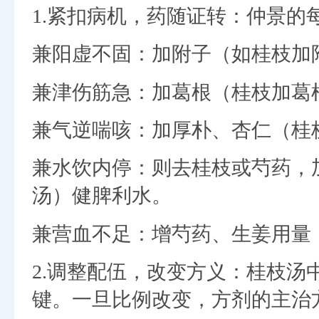
1.紧扣病机，药随证转：仲景的
兼阳虚不固：加附子（如桂枝加
兼津伤筋急：加葛根（桂枝加葛
兼气逆喘咳：加厚朴、杏仁（桂
兼水饮内停：则去桂枝或芍药，
汤）健脾利水。
兼营血不足：增芍药、生姜用量
2.调整配伍，改变方义：桂枝汤
键。一旦比例改变，方剂的主治