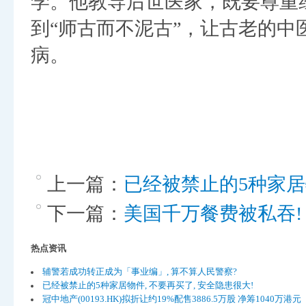
学。他教导后世医家，既要尊重
到“师古而不泥古”，让古老的
病。
上一篇：
已经被禁止的5种家居物
下一篇：
美国千万餐费被私吞!
热点资讯
辅警若成功转正成为「事业编」, 算不算人民警察?
已经被禁止的5种家居物件, 不要再买了, 安全隐患很大!
冠中地产(00193.HK)拟折让约19%配售3886.5万股 净筹1040万港元