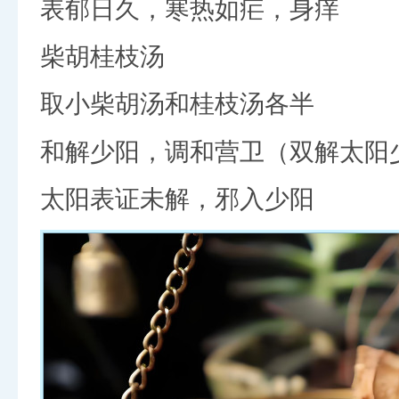
表郁日久，寒热如疟，身痒
柴胡桂枝汤
取小柴胡汤和桂枝汤各半
和解少阳，调和营卫（双解太阳
太阳表证未解，邪入少阳