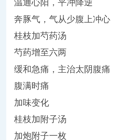
温通心阳，平冲降逆
奔豚气，气从少腹上冲心
桂枝加芍药汤
芍药增至六两
缓和急痛，主治太阴腹痛
腹满时痛
加味变化
桂枝加附子汤
加炮附子一枚