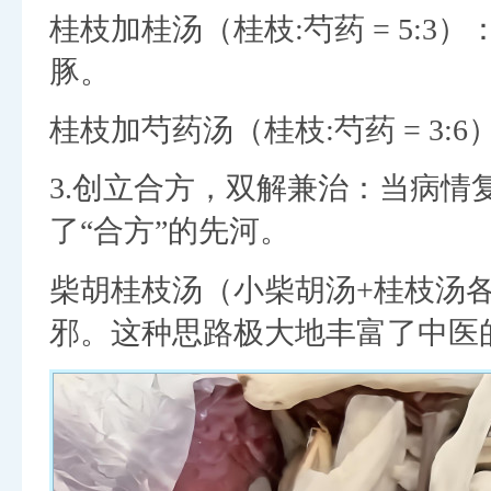
桂枝加桂汤（桂枝:芍药 = 5:
豚。
桂枝加芍药汤（桂枝:芍药 = 3
3.创立合方，双解兼治：当病
了“合方”的先河。
柴胡桂枝汤（小柴胡汤+桂枝汤
邪。这种思路极大地丰富了中医